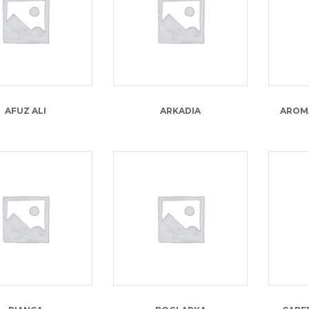
AFUZ ALI
ARKADIA
AROM
13.00
lei
13.00
lei