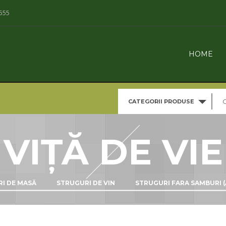
555
HOME
CATEGORII PRODUSE
VIȚĂ DE VIE
I DE MASĂ
STRUGURI DE VIN
STRUGURI FARA SAMBURI (