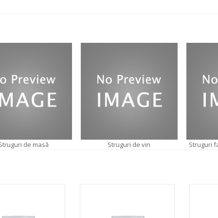
Struguri de masă
Struguri de vin
Struguri 
13.00
lei
13.00
lei