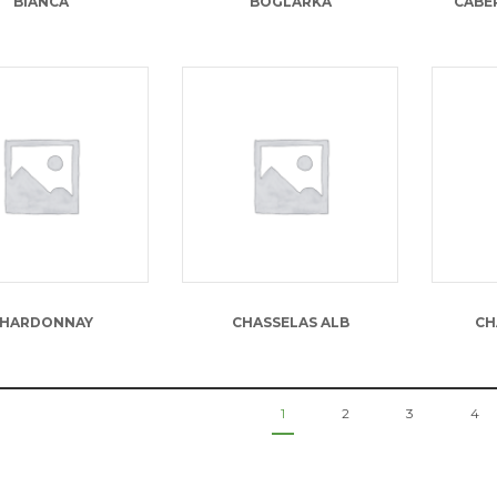
BIANCA
BOGLARKA
CABE
13.00
lei
13.00
lei
HARDONNAY
CHASSELAS ALB
CH
1
2
3
4