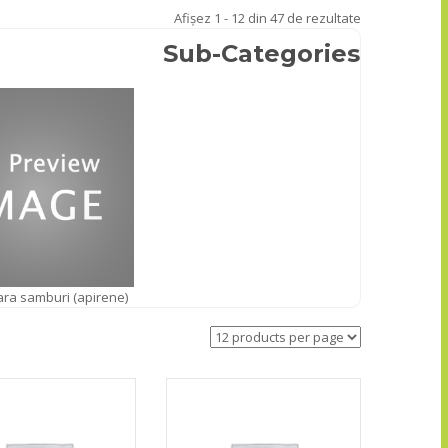
Afișez 1 - 12 din 47 de rezultate
Sub-Categories
fara samburi (apirene)
13.00
lei
13.00
lei