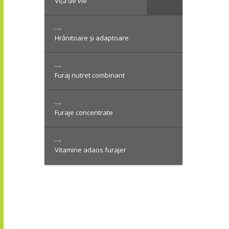
Viță de vie
Hrănitoare și adaptoare
Furaj nutret combinant
Furaje concentrate
Vitamine adaos furajer