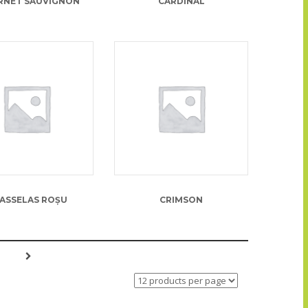
RNET SAUVIGNON
CARDINAL
13.00
lei
13.00
lei
ASSELAS ROȘU
CRIMSON
→