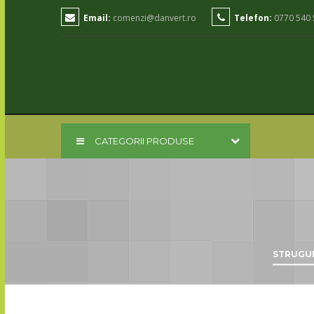
Email:
comenzi@danvert.ro
Telefon:
0770 540 
CATEGORII PRODUSE
STRUGUR