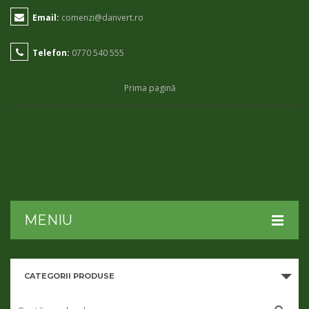
Email:
comenzi@danvert.ro
Telefon:
0770 540 555
Prima pagină
MENIU
HOME
CATEGORII PRODUSE
DESPRE NOI