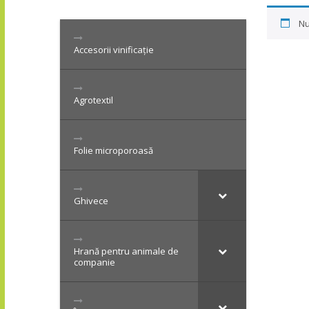
Nu
Accesorii vinificație
Agrotextil
Folie microporoasă
Ghivece
Hrană pentru animale de
companie