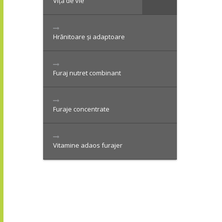
Viță de vie
Hrănitoare și adaptoare
Furaj nutret combinant
Furaje concentrate
Vitamine adaos furajer