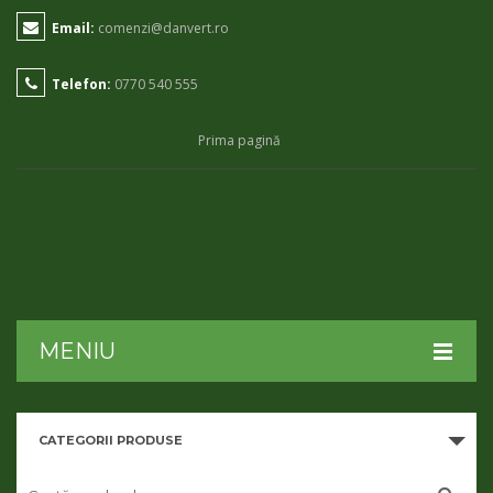
Email:
comenzi@danvert.ro
Telefon:
0770 540 555
Prima pagină
MENIU
HOME
CATEGORII PRODUSE
DESPRE NOI