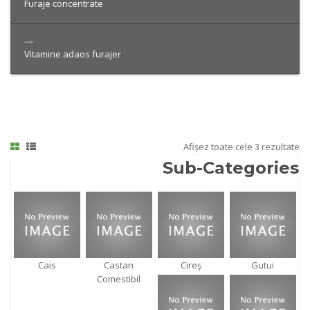
Furaje concentrate
Vitamine adaos furajer
Afișez toate cele 3 rezultate
Sub-Categories
Cais
Castan
Cireș
Gutui
Comestibil