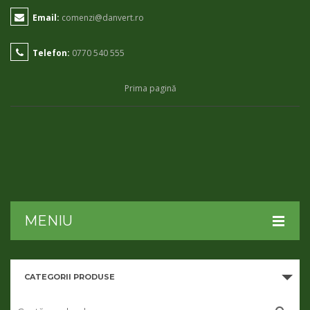
Email:
comenzi@danvert.ro
Telefon:
0770 540 555
Prima pagină
MENIU
HOME
CATEGORII PRODUSE
DESPRE NOI