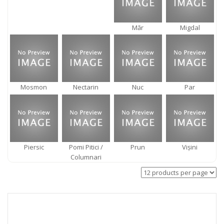
Măr
Migdal
Mosmon
Nectarin
Nuc
Par
Piersic
Pomi Pitici /
Prun
Vişini
Columnari