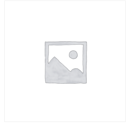
15.00
lei