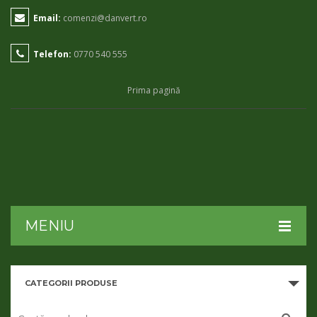
Email:
comenzi@danvert.ro
Telefon:
0770 540 555
Prima pagină
MENIU
HOME
CATEGORII PRODUSE
DESPRE NOI