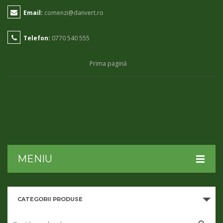
Email:
comenzi@danvert.ro
Telefon:
0770 540 555
Prima pagină
MENIU
HOME
CATEGORII PRODUSE
DESPRE NOI