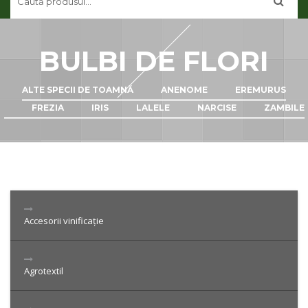
CONTUL MEU
CONTACT
BULBI DE FLORI
ALTE SPECII DE TOAMNĂ
ANENOME
EREMURUS
FREZIA
IRIS
LALELE
NARCISE
ZAMBILE
Accesorii vinificație
Agrotextil