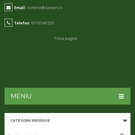
Email:
comenzi@danvert.ro
Telefon:
0770 540 555
Prima pagină
MENIU
HOME
CATEGORII PRODUSE
DESPRE NOI