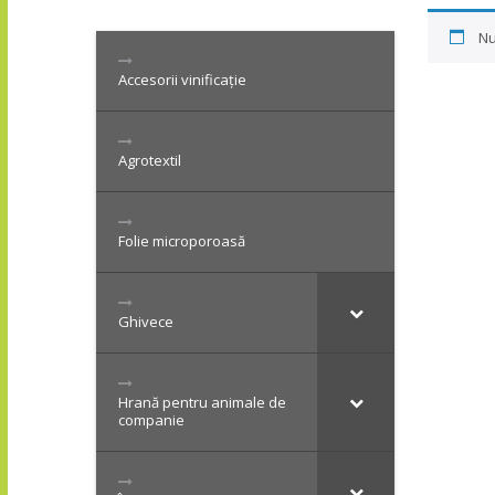
Nu
Accesorii vinificație
Agrotextil
Folie microporoasă
Ghivece
Hrană pentru animale de
companie