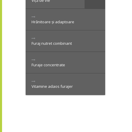
Viță de vie
Hrănitoare și adaptoare
Furaj nutret combinant
Furaje concentrate
Vitamine adaos furajer