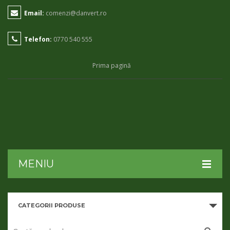
Email:
comenzi@danvert.ro
Telefon:
0770 540 555
Prima pagină
MENIU
HOME
CATEGORII PRODUSE
DESPRE NOI