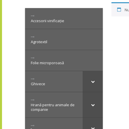
Nu
Accesorii vinificație
Agrotextil
Folie microporoasă
Ghivece
Hrană pentru animale de
companie