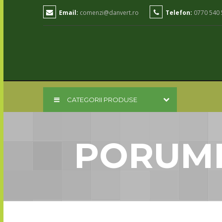
Email:
comenzi@danvert.ro
Telefon:
0770 540 
CATEGORII PRODUSE
PORUMB