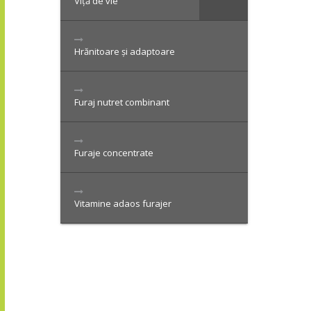
Viță de vie
Hrănitoare și adaptoare
Furaj nutret combinant
Furaje concentrate
Vitamine adaos furajer