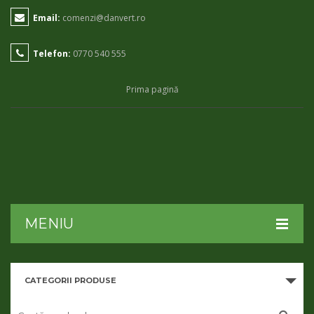
Email:
comenzi@danvert.ro
Telefon:
0770 540 555
Prima pagină
MENIU
HOME
CATEGORII PRODUSE
DESPRE NOI