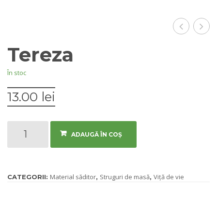
Tereza
În stoc
13.00
lei
Cantitate
ADAUGĂ ÎN COȘ
Tereza
Material săditor
Struguri de masă
Viță de vie
CATEGORII:
,
,