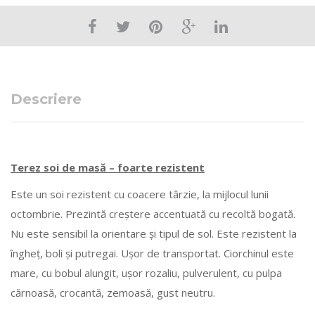
Descriere
Terez soi de masă – foarte rezistent
Este un soi rezistent cu coacere târzie, la mijlocul lunii
octombrie. Prezintă creştere accentuată cu recoltă bogată.
Nu este sensibil la orientare şi tipul de sol. Este rezistent la
îngheţ, boli şi putregai. Uşor de transportat. Ciorchinul este
mare, cu bobul alungit, uşor rozaliu, pulverulent, cu pulpa
cărnoasă, crocantă, zemoasă, gust neutru.