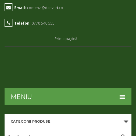
Email:
comenzi@danvert.ro
Telefon:
0770 540 555
Prima pagină
MENIU
HOME
CATEGORII PRODUSE
DESPRE NOI