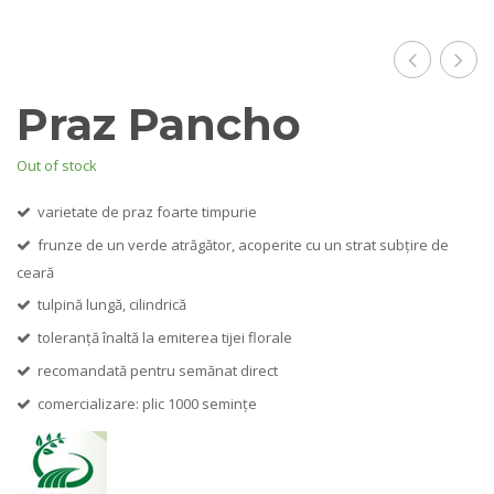
Wolf
Porb
Praz Pancho
F1
Out of stock
varietate de praz foarte timpurie
frunze de un verde atrăgător, acoperite cu un strat subțire de
ceară
tulpină lungă, cilindrică
toleranță înaltă la emiterea tijei florale
recomandată pentru semănat direct
comercializare: plic 1000 semințe