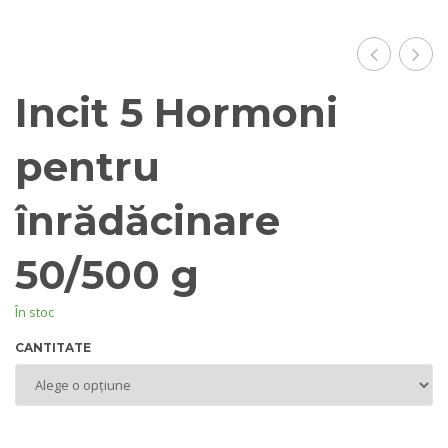
2
Incit 5 Hormoni
Hor
pent
pentru
înră
înrădăcinare
50/
g
50/500 g
În stoc
CANTITATE