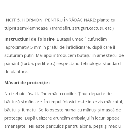
INCIT 5, HORMONI PENTRU ÎNRĂDĂCINARE: plante cu
tulpini semi-lemnoase (trandafiri, struguri,cactusi, etc.).
Instrucțiuni de folosire
: Butașul umed îl cufundăm
aproximativ 5 mm în praful de înrădăcinare, după care îl
scuturăm puțin. Mai apoi introducem butașul în amestecul de
pământ (turba, perlit etc.) respectând tehnologia standard
de plantare
.
Măsuri de protecție :
Nu trebuie lăsat la îndemâna copiilor. Ținut departe de
băutură și mâncare. În timpul folosirii este interzis mâncatul,
băutul și fumatul. Se folosește numai cu mănuși și mască de
protecție. După utilizare aruncăm ambalajul în locuri special
amenajate. Nu este periculos pentru albine, pești și mediul