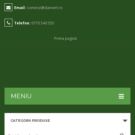
Email:
comenzi@danvert.ro
Telefon:
0770 540 555
Prima pagină
MENIU
HOME
CATEGORII PRODUSE
DESPRE NOI