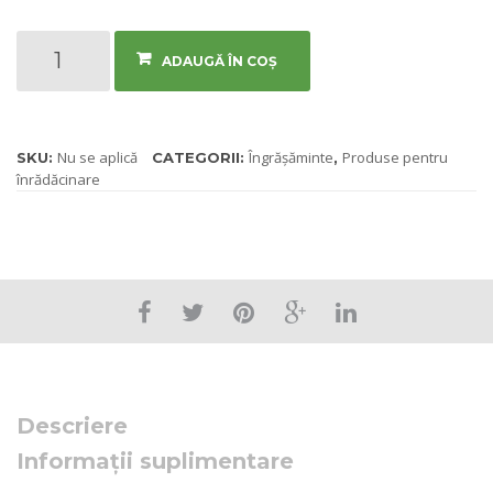
Cantitate
ADAUGĂ ÎN COȘ
Incit
Nu se aplică
Îngrășăminte
Produse pentru
SKU:
CATEGORII:
,
înrădăcinare
5
Hormoni
pentru
înrădăcinare
Descriere
50/500
Informații suplimentare
g