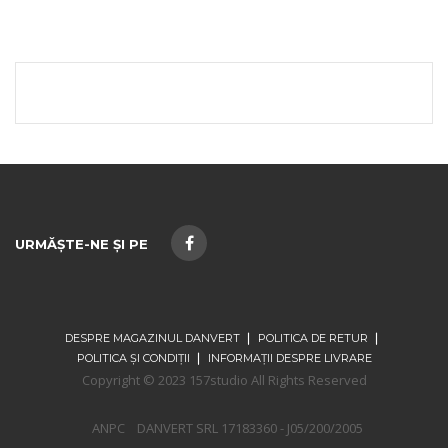
URMĂȘTE-NE ȘI PE
DESPRE MAGAZINUL DANVERT
POLITICA DE RETUR
POLITICA ȘI CONDIȚII
INFORMAȚII DESPRE LIVRARE
Copyright © 2023 157studio All Rights Reserved
ANPC
DANVERT SRL 17183360 - J05/200/2005