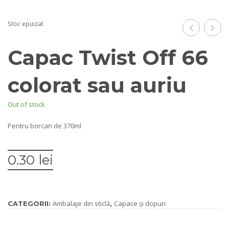
Stoc epuizat
Twist
Twis
Capac Twist Off 66
Off
Off
63
66
colorat sau auriu
pentru
pent
Out of stock
miere
mier
Pentru borcan de 370ml
0.30
lei
Ambalaje din sticlă
Capace și dopuri
CATEGORII:
,