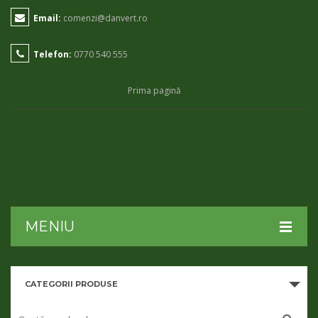
Email:
comenzi@danvert.ro
Telefon:
0770 540 555
Prima pagină
MENIU
HOME
CATEGORII PRODUSE
DESPRE NOI