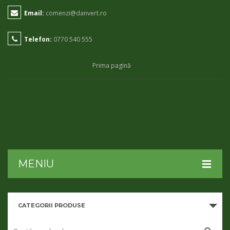
Email:
comenzi@danvert.ro
Telefon:
0770 540 555
Prima pagină
MENIU
HOME
CATEGORII PRODUSE
DESPRE NOI