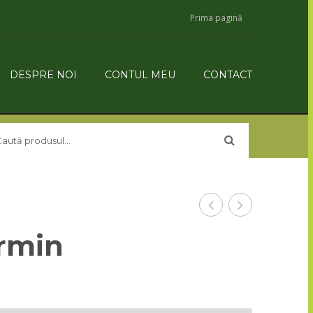
Prima pagină
DESPRE NOI
CONTUL MEU
CONTACT
1
rmin
Hormoni
pentru
înrădăcinar