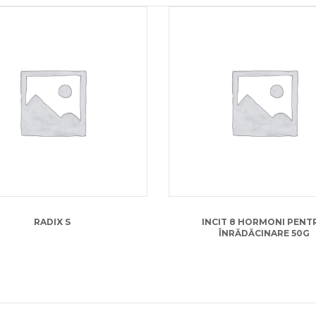
23.00
lei
18.00
lei
RADIX S
INCIT 8 HORMONI PENT
ÎNRĂDĂCINARE 50G