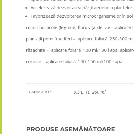
Accelerează dezvoltarea părții aeriene a plantelor
Favorizează dezvoltarea microorganismelor în sol
culturi horticole (legume, flori, vița-de-vie – aplicare 
plantații pomi fructiferi – aplicare foliară: 250-300 ml/
răsadnițe – aplicare foliară: 100 ml/100 l apă, aplicare
cereale – aplicare foliară: 100-150 ml/100 l apă
0,5 L, 1L, 250 ml
CAPACITATE
PRODUSE ASEMĂNĂTOARE