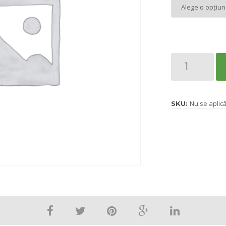
Cantitate
Razormin
Nu se aplic
SKU: