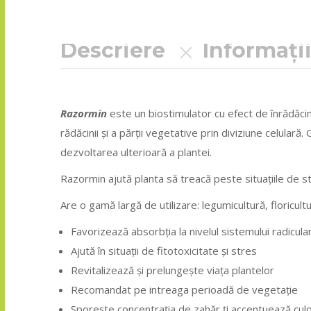
Descriere
Informați
Razormin
este un biostimulator cu efect de înrădăcin
rădăcinii și a părții vegetative prin diviziune celular
dezvoltarea ulterioară a plantei.
Razormin ajută planta să treacă peste situațiile de s
Are o gamă largă de utilizare: legumicultură, floricult
Favorizează absorbția la nivelul sistemului radicula
Ajută în situații de fitotoxicitate și stres
Revitalizează și prelungește viața plantelor
Recomandat pe intreaga perioadă de vegetație
Sporește concentrația de zahăr ți accentuează culo