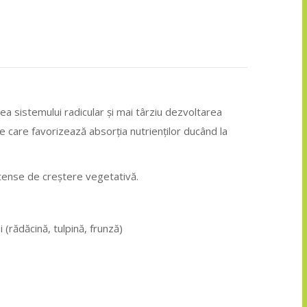
ea sistemului radicular și mai târziu dezvoltarea
de care favorizează absorția nutrienților ducând la
intense de creștere vegetativă.
 (rădăcină, tulpină, frunză)