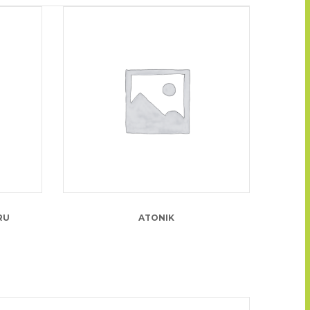
37.00
lei
RU
ATONIK