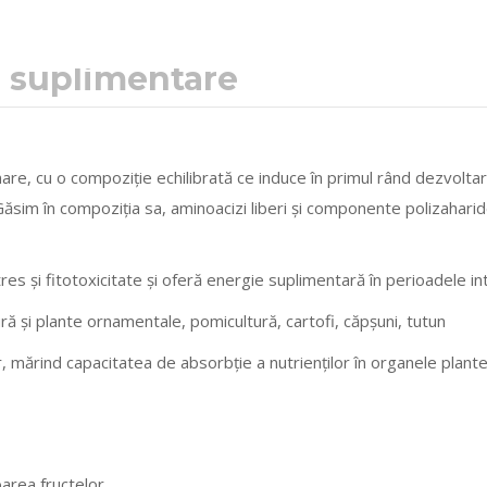
i suplimentare
are, cu o compoziție echilibrată ce induce în primul rând dezvoltar
ă. Găsim în compoziția sa, aminoacizi liberi și componente polizahari
tres și fitotoxicitate și oferă energie suplimentară în perioadele 
ură și plante ornamentale, pomicultură, cartofi, căpșuni, tutun
r, mărind capacitatea de absorbție a nutrienților în organele plantei
area fructelor