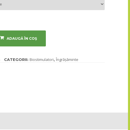
50/500
g
ADAUGĂ ÎN COȘ
ă
Biostimulatori
Îngrășăminte
CATEGORII:
,